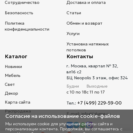
Сотрудничество
Доставка и оплата
Безопасность
Статьи
Политика
Обмен и возврат
конфиденциальности
Услуги
Установка натяжных
потолков
Каталог
Контакты
г. Москва, квартал № 32,
Новинки
вл16 с2
Мебель
БЦ Neopolis 3 этаж, офис 324
Свет
Будни
Выходные
с 10 по 18
с 11 по 17
Декор
Карта сайта
+7 (499) 229-59-00
Тел.:
Распродажа
E-mail:
info@lalume.ru
Согласие на использование cookie-файлов
Мы используем cookie для улучшения работы сайта и
персонализации контента. Продолжая, вы соглашаетесь с