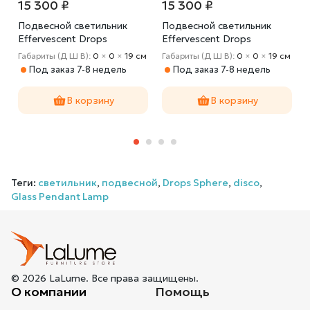
15 300 ₽
15 300 ₽
Подвесной светильник
Подвесной светильник
Effervescent Drops
Effervescent Drops
Pendant Lamp smoke
Pendant Lamp amber
Габариты (Д Ш В):
0
×
0
×
19 cм
Габариты (Д Ш В):
0
×
0
×
19 cм
Под заказ 7-8 недель
Под заказ 7-8 недель
В корзину
В корзину
Теги:
светильник
,
подвесной
,
Drops Sphere
,
disco
,
Glass Pendant Lamp
© 2026 LaLume. Все права защищены.
О компании
Помощь