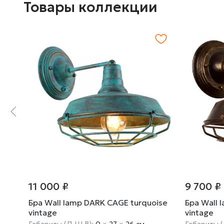
Товары коллекции
11 000 ₽
9 700 ₽
AGE
Бра Wall lamp DARK CAGE turquoise
Бра Wall 
vintage
vintage
Габариты (Д Ш В):
0
×
27
×
26 cм
Габариты 