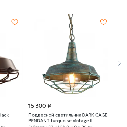
15 300 ₽
9 4
lack
Подвесной светильник DARK CAGE
Под
PENDANT turquoise vintage II
Trum
 cм
Габариты (Д Ш В):
0
×
0
×
26 cм
Габа