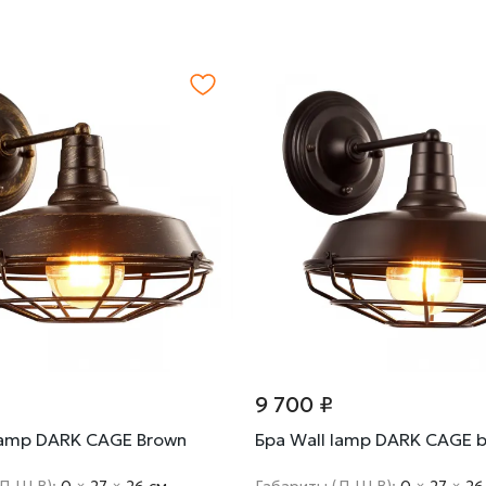
9 700 ₽
lamp DARK CAGE Brown
Бра Wall lamp DARK CAGE b
(Д Ш В):
0
×
27
×
26 cм
Габариты (Д Ш В):
0
×
27
×
26