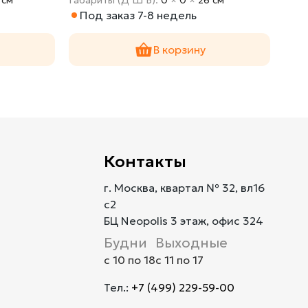
Под заказ 7-8 недель
По
В корзину
Контакты
г. Москва, квартал № 32, вл16
с2
БЦ Neopolis 3 этаж, офис 324
Будни
Выходные
с 10 по 18
с 11 по 17
Тел.:
+7 (499) 229-59-00