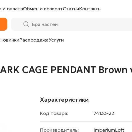
 и оплата
Обмен и возврат
Статьи
Контакты
T Brown vintage от LaLume
Новинки
Распродажа
Услуги
DARK CAGE PENDANT Brown v
Характеристики
Код товара:
74133-22
Производитель:
ImperiumLoft