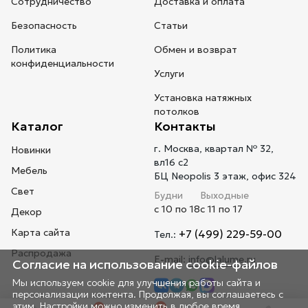
Сотрудничество
Доставка и оплата
Безопасность
Статьи
Политика
Обмен и возврат
конфиденциальности
Услуги
Установка натяжных
потолков
Каталог
Контакты
г. Москва, квартал № 32,
Новинки
вл16 с2
Мебель
БЦ Neopolis 3 этаж, офис 324
Свет
Будни
Выходные
с 10 по 18
с 11 по 17
Декор
Карта сайта
+7 (499) 229-59-00
Тел.:
Распродажа
E-mail:
info@lalume.ru
Согласие на использование cookie-файлов
Мы используем cookie для улучшения работы сайта и
персонализации контента. Продолжая, вы соглашаетесь с
этим. Настройки можно изменить в любое время.
0
0