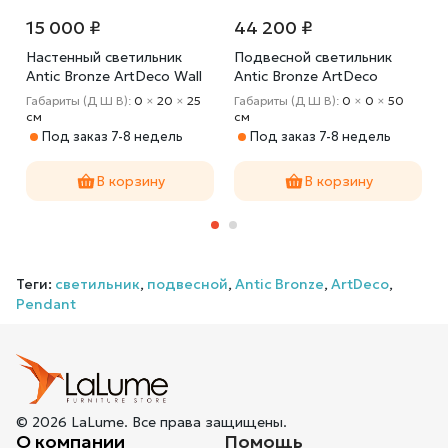
15 000 ₽
44 200 ₽
Настенный светильник
Подвесной светильник
Antic Bronze ArtDeco Wall
Antic Bronze ArtDeco
Pendant 3
м
Габариты (Д Ш В):
0
×
20
×
25
Габариты (Д Ш В):
0
×
0
×
50
cм
cм
Под заказ 7-8 недель
Под заказ 7-8 недель
В корзину
В корзину
Теги:
светильник
,
подвесной
,
Antic Bronze
,
ArtDeco
,
Pendant
© 2026 LaLume. Все права защищены.
О компании
Помощь