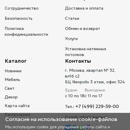
Сотрудничество
Доставка и оплата
Безопасность
Статьи
Политика
Обмен и возврат
конфиденциальности
Услуги
Установка натяжных
потолков
Каталог
Контакты
г. Москва, квартал № 32,
Новинки
вл16 с2
Мебель
БЦ Neopolis 3 этаж, офис 324
Свет
Будни
Выходные
с 10 по 18
с 11 по 17
Декор
Карта сайта
+7 (499) 229-59-00
Тел.:
Распродажа
E-mail:
info@lalume.ru
Согласие на использование cookie-файлов
Мы используем cookie для улучшения работы сайта и