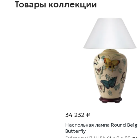
Товары коллекции
34 232 ₽
Настольная лампа Round Beig
Butterfly
Габариты (Д Ш В):
61
×
0
×
90 cм