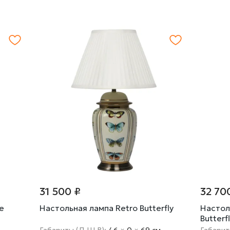
31 500 ₽
32 70
e
Настольная лампа Retro Butterfly
Настол
Butterf
Габариты (Д Ш В):
46
×
0
×
69 cм
Габарит