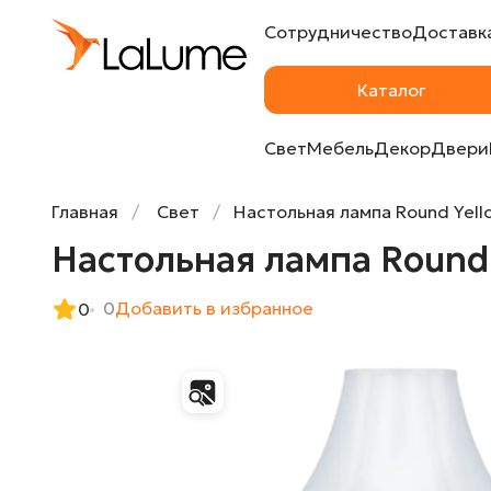
Сотрудничество
Доставка
Настольная лампа Round Yellow Butterfly 
Каталог
Свет
Мебель
Декор
Двери
Главная
Свет
Настольная лампа Round Yello
Настольная лампа Round 
0
Добавить в избранное
0