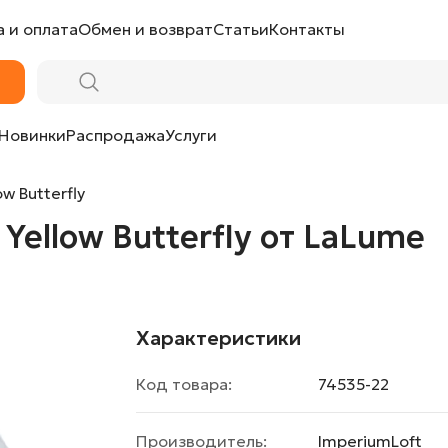
 и оплата
Обмен и возврат
Статьи
Контакты
от LaLume
Новинки
Распродажа
Услуги
w Butterfly
Yellow Butterfly от LaLume
Характеристики
Код товара:
74535-22
Производитель:
ImperiumLoft