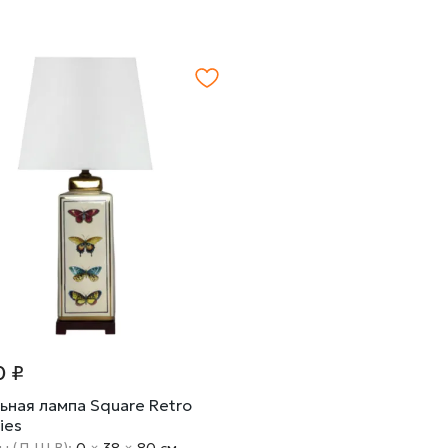
0 ₽
ьная лампа Square Retro
lies
ы (Д Ш В):
0
×
38
×
80 cм