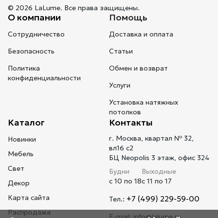
© 2026 LaLume. Все права защищены.
О компании
Помощь
Сотрудничество
Доставка и оплата
Безопасность
Статьи
Политика
Обмен и возврат
конфиденциальности
Услуги
Установка натяжных
потолков
Каталог
Контакты
г. Москва, квартал № 32,
Новинки
вл16 с2
Мебель
БЦ Neopolis 3 этаж, офис 324
Свет
Будни
Выходные
с 10 по 18
с 11 по 17
Декор
Карта сайта
+7 (499) 229-59-00
Тел.:
Распродажа
E-mail:
info@lalume.ru