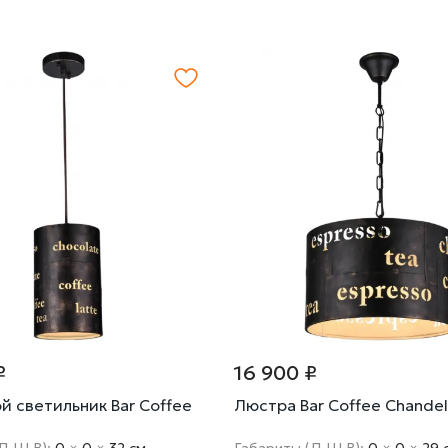
₽
16 900 ₽
 светильник Bar Coffee
Люстра Bar Coffee Chandel
Д Ш В):
0
×
0
×
32 cм
Габариты (Д Ш В):
0
×
0
×
29 