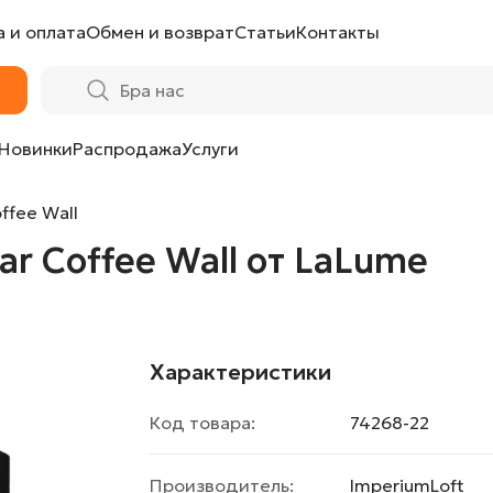
 и оплата
Обмен и возврат
Статьи
Контакты
 LaLume
Новинки
Распродажа
Услуги
ffee Wall
r Coffee Wall от LaLume
Характеристики
Код товара:
74268-22
Производитель:
ImperiumLoft