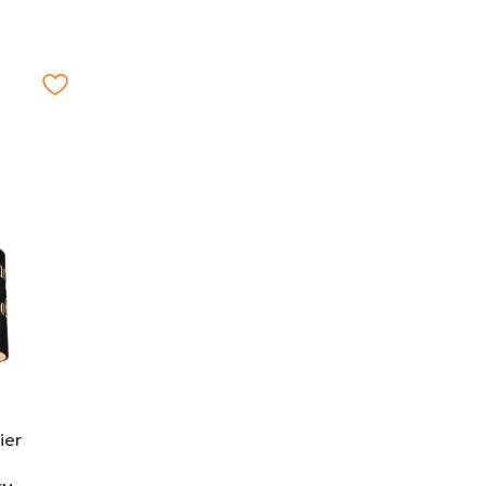
ier
cм