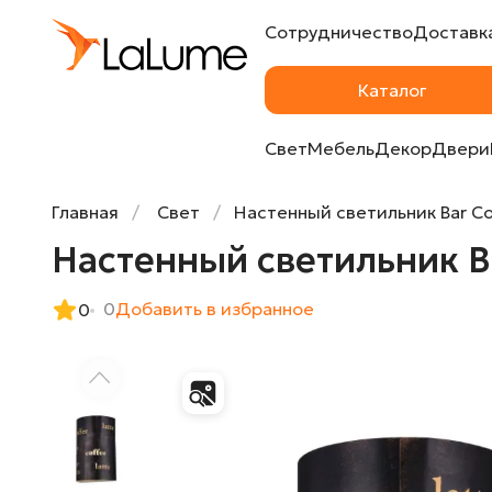
Сотрудничество
Доставка
Настенный светильник Bar Coffee Wall от
Каталог
Свет
Мебель
Декор
Двери
Главная
Свет
Настенный светильник Bar Co
Настенный светильник Ba
0
Добавить в избранное
0