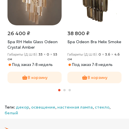
26 400 ₽
38 800 ₽
Бра RH Helix Glass Odeon
Бра Odeon Bra Helix Smoke
Crystal Amber
Габариты (Д Ш В):
33
×
0
×
53
Габариты (Д Ш В):
0
×
3.6
×
4.6
cм
cм
Под заказ 7-8 недель
Под заказ 7-8 недель
В корзину
В корзину
Теги:
декор
,
освещение
,
настенная лампа
,
стекло
,
белый