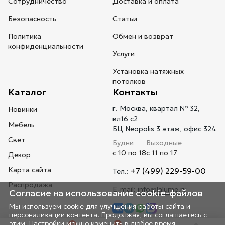
Сотрудничество
Доставка и оплата
Безопасность
Статьи
Политика
Обмен и возврат
конфиденциальности
Услуги
Установка натяжных
потолков
Каталог
Контакты
г. Москва, квартал № 32,
Новинки
вл16 с2
Мебель
БЦ Neopolis 3 этаж, офис 324
Свет
Будни
Выходные
с 10 по 18
с 11 по 17
Декор
Карта сайта
+7 (499) 229-59-00
Тел.:
Распродажа
E-mail:
info@lalume.ru
Согласие на использование cookie-файлов
Мы используем cookie для улучшения работы сайта и
персонализации контента. Продолжая, вы соглашаетесь с
этим. Настройки можно изменить в любое время.
0
0