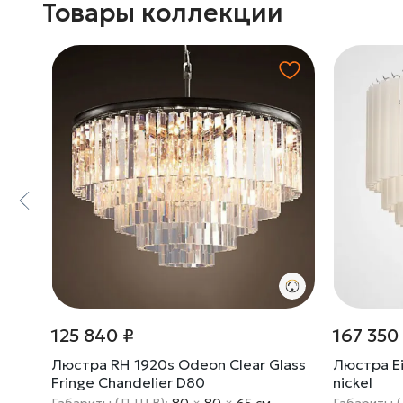
Товары коллекции
125 840 ₽
167 350
lass
Люстра RH 1920s Odeon Clear Glass
Люстра Ei
Fringe Chandelier D80
nickel
Габариты (Д Ш В):
80
×
80
×
65 cм
Габариты 