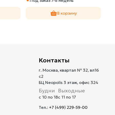
Под заказ 7-8 недель
По
В корзину
Контакты
г. Москва, квартал № 32, вл16
с2
БЦ Neopolis 3 этаж, офис 324
Будни
Выходные
с 10 по 18
с 11 по 17
Тел.:
+7 (499) 229-59-00