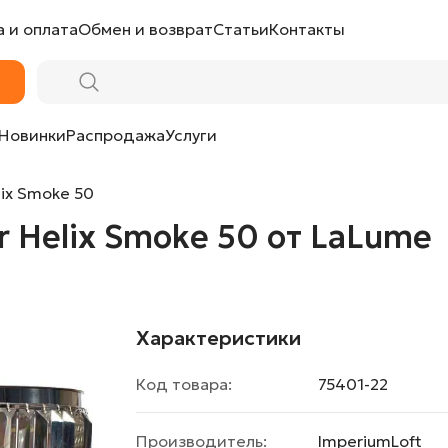
 и оплата
Обмен и возврат
Статьи
Контакты
 от LaLume
Новинки
Распродажа
Услуги
ix Smoke 50
 Helix Smoke 50 от LaLume
Характеристики
Код товара:
75401-22
Производитель:
ImperiumLoft