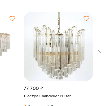
77 700 ₽
42 
Люстра Chandelier Pulsar
Люс
Габа