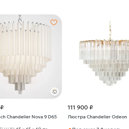
 ₽
111 900 ₽
ch Chandelier Nova 9 D65
Люстра Chandelier Odeon
(Д Ш В):
65
×
65
×
60 cм