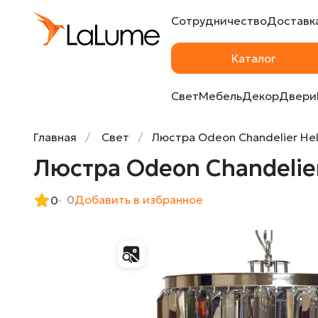
Сотрудничество
Доставка
Люстра Odeon Chandelier Helix Smoke 50
Каталог
Свет
Мебель
Декор
Двери
Главная
Свет
Люстра Odeon Chandelier Hel
Люстра Odeon Chandelier
0
Добавить в избранное
0