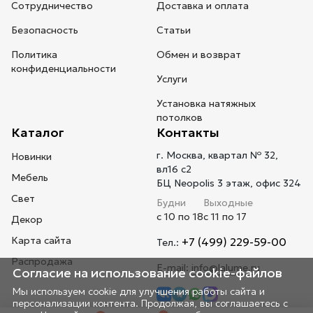
Сотрудничество
Доставка и оплата
Безопасность
Статьи
Политика
Обмен и возврат
конфиденциальности
Услуги
Установка натяжных
потолков
Каталог
Контакты
г. Москва, квартал № 32,
Новинки
вл16 с2
Мебель
БЦ Neopolis 3 этаж, офис 324
Свет
Будни
Выходные
с 10 по 18
с 11 по 17
Декор
Карта сайта
+7 (499) 229-59-00
Тел.:
Распродажа
E-mail:
info@lalume.ru
Согласие на использование cookie-файлов
Мы используем cookie для улучшения работы сайта и
персонализации контента. Продолжая, вы соглашаетесь с