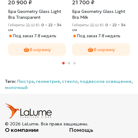
20 900 ₽
21 700 ₽
Бра Geometry Glass Light
Бра Geometry Glass Light
Bra Transparent
Bra Milk
Габариты (Д Ш В):
0
×
22
×
34
Габариты (Д Ш В):
0
×
22
×
34
cм
cм
Под заказ 7-8 недель
Под заказ 7-8 недель
В корзину
В корзину
Теги:
Люстра
,
геометрия
,
стекло
,
подвесное освещение
,
молочный
© 2026 LaLume. Все права защищены.
О компании
Помощь