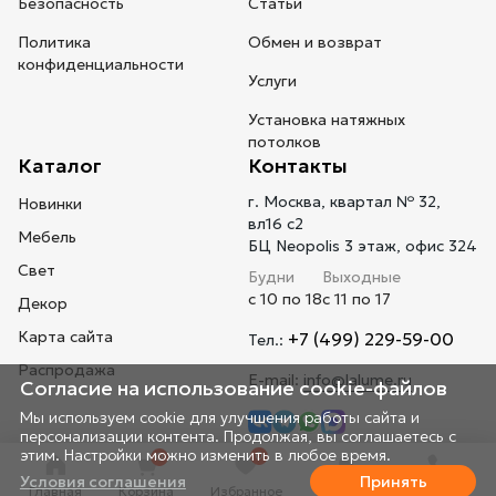
Безопасность
Статьи
Политика
Обмен и возврат
конфиденциальности
Услуги
Установка натяжных
потолков
Каталог
Контакты
г. Москва, квартал № 32,
Новинки
вл16 с2
Мебель
БЦ Neopolis 3 этаж, офис 324
Свет
Будни
Выходные
с 10 по 18
с 11 по 17
Декор
Карта сайта
+7 (499) 229-59-00
Тел.:
Распродажа
E-mail:
info@lalume.ru
Согласие на использование cookie-файлов
Мы используем cookie для улучшения работы сайта и
персонализации контента. Продолжая, вы соглашаетесь с
этим. Настройки можно изменить в любое время.
0
0
Условия соглашения
Принять
Главная
Корзина
Избранное
Профиль
Телефон