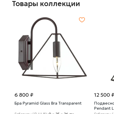
Товары коллекции
6 800 ₽
12 500 
Бра Pyramid Glass Bra Transparent
Подвесно
Pendant L
Габариты (Д Ш В):
0
×
25
×
26 cм
Габариты 