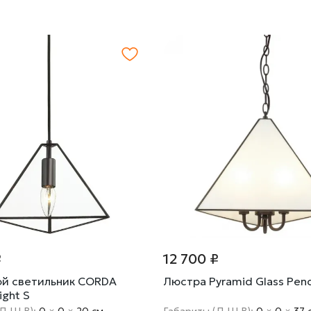
₽
12 700 ₽
й светильник CORDA
Люстра Pyramid Glass Pend
ight S
(Д Ш В):
0
×
0
×
20 cм
Габариты (Д Ш В):
0
×
0
×
37 