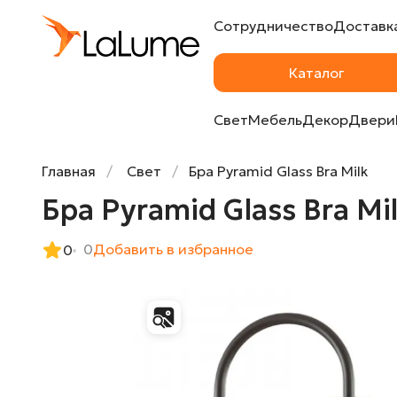
Сотрудничество
Доставка
Бра Pyramid Glass Bra Milk от LaLume
Каталог
Свет
Мебель
Декор
Двери
Главная
Свет
Бра Pyramid Glass Bra Milk
Бра Pyramid Glass Bra Mi
0
Добавить в избранное
0