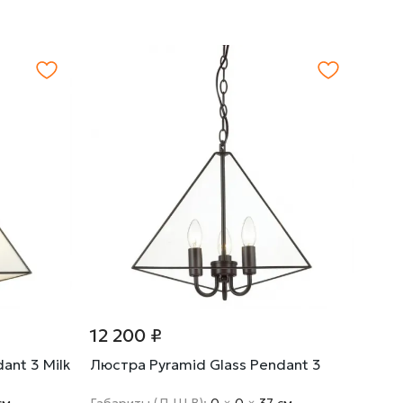
12 200 ₽
ant 3 Milk
Люстра Pyramid Glass Pendant 3
cм
Габариты (Д Ш В):
0
×
0
×
37 cм