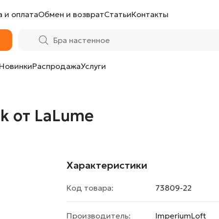
 и оплата
Обмен и возврат
Статьи
Контакты
Новинки
Распродажа
Услуги
lk от LaLume
Характеристики
Код товара:
73809-22
Производитель:
ImperiumLoft