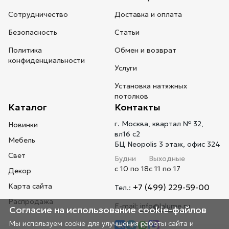
Сотрудничество
Доставка и оплата
Безопасность
Статьи
Политика
Обмен и возврат
конфиденциальности
Услуги
Установка натяжных
потолков
Каталог
Контакты
г. Москва, квартал № 32,
Новинки
вл16 с2
Мебель
БЦ Neopolis 3 этаж, офис 324
Свет
Будни
Выходные
с 10 по 18
с 11 по 17
Декор
Карта сайта
+7 (499) 229-59-00
Тел.:
Распродажа
E-mail:
info@lalume.ru
Согласие на использование cookie-файлов
Мы используем cookie для улучшения работы сайта и