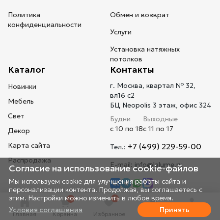
Политика
Обмен и возврат
конфиденциальности
Услуги
Установка натяжных
потолков
Каталог
Контакты
г. Москва, квартал № 32,
Новинки
вл16 с2
Мебель
БЦ Neopolis 3 этаж, офис 324
Свет
Будни
Выходные
с 10 по 18
с 11 по 17
Декор
Карта сайта
+7 (499) 229-59-00
Тел.:
Распродажа
E-mail:
info@lalume.ru
Согласие на использование cookie-файлов
Мы используем cookie для улучшения работы сайта и
персонализации контента. Продолжая, вы соглашаетесь с
этим. Настройки можно изменить в любое время.
0
0
Условия соглашения
Принять
Главная
Корзина
Избранное
Профиль
Телефон