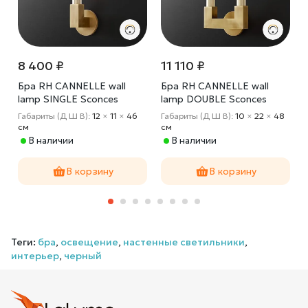
8 400 ₽
11 110 ₽
p
Бра RH CANNELLE wall
Бра RH CANNELLE wall
lamp SINGLE Sconces
lamp DOUBLE Sconces
Габариты (Д Ш В):
12
×
11
×
46
Габариты (Д Ш В):
10
×
22
×
48
cм
cм
В наличии
В наличии
В корзину
В корзину
Теги:
бра
,
освещение
,
настенные светильники
,
интерьер
,
черный