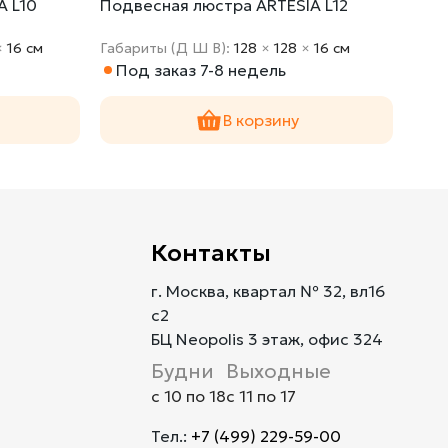
A L10
Подвесная люстра ARTESIA L12
Под
×
16 cм
Габариты (Д Ш В):
128
×
128
×
16 cм
Габа
Под заказ 7-8 недель
По
В корзину
Контакты
г. Москва, квартал № 32, вл16
с2
БЦ Neopolis 3 этаж, офис 324
Будни
Выходные
с 10 по 18
с 11 по 17
Тел.:
+7 (499) 229-59-00