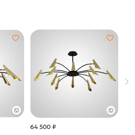
64 500 ₽
79 