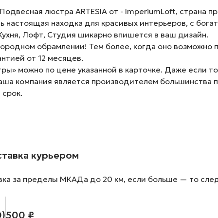
двесная люстра ARTESIA от - ImperiumLoft, страна про
ь настоящая находка для красивых интерьеров, с богат
, Кухня, Лофт, Студия шикарно впишется в ваш дизайн.
родном обрамлении! Тем более, когда оно возможно п
нтией от 12 месяцев.
ы» можно по цене указанной в карточке. Даже если тов
наша компания является производителем большинства 
 срок.
ставка курьером
вка за пределы МКАДа до 20 км, если больше — то сле
0)
500 ₽