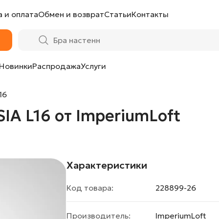
 и оплата
Обмен и возврат
Статьи
Контакты
umLoft
Новинки
Распродажа
Услуги
16
IA L16 от ImperiumLoft
Характеристики
Код товара:
228899-26
Производитель:
ImperiumLoft