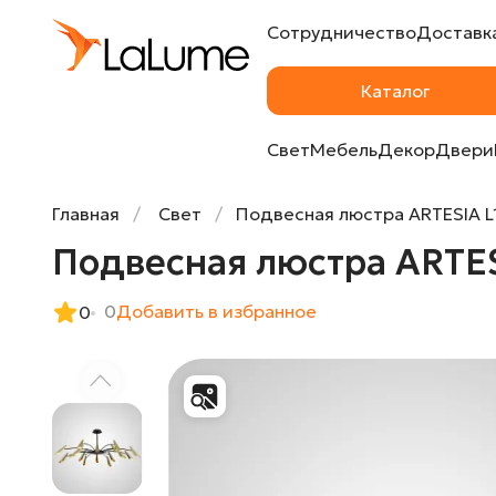
Сотрудничество
Доставка
Подвесная люстра ARTESIA L16 от Imperi
Каталог
Свет
Мебель
Декор
Двери
Главная
Свет
Подвесная люстра ARTESIA L
Подвесная люстра ARTES
0
Добавить в избранное
0