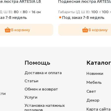
я люстра ARTESIA L8
Подвесная люстра ARTESI
(Д Ш В):
80
×
80
×
16 cм
Габариты (Д Ш В):
100
×
100
аз 7-8 недель
Под заказ 7-8 недель
В корзину
В корзину
и
Помощь
Каталог
Доставка и оплата
Новинки
Статьи
Мебель
Обмен и возврат
Свет
сти
Услуги
Декор
Установка натяжных
Карта сайта
потолков