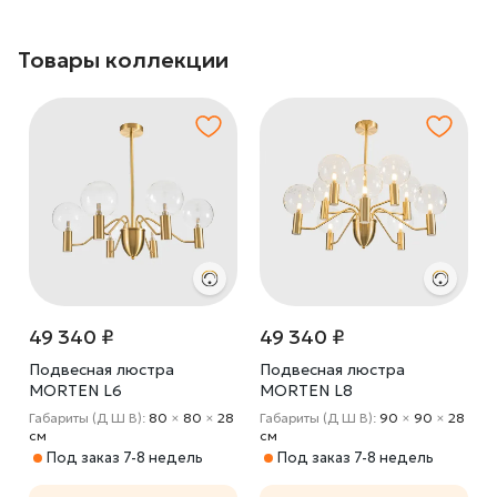
Товары коллекции
49 340 ₽
49 340 ₽
Подвесная люстра
Подвесная люстра
MORTEN L6
MORTEN L8
8
Габариты (Д Ш В):
80
×
80
×
28
Габариты (Д Ш В):
90
×
90
×
28
cм
cм
Под заказ 7-8 недель
Под заказ 7-8 недель