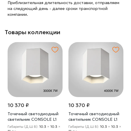
Приблизительная длительность доставки, отправляем
на следующий
день - далее сроки транспортной
компании.
Товары коллекции
10 370 ₽
10 370 ₽
Точечный светодиодный
Точечный светодиодный
светильник CONSOLE L1
светильник CONSOLE L1
White 3000К 7W
White 4000К 7W
Габариты (Д Ш В):
10.3
×
10.3
×
Габариты (Д Ш В):
10.3
×
10.3
×