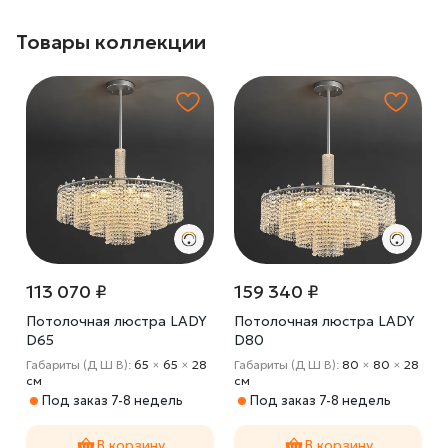
Товары коллекции
113 070 ₽
159 340 ₽
Потолочная люстра LADY
Потолочная люстра LADY
D65
D80
Габариты (Д Ш В):
65
×
65
×
28
Габариты (Д Ш В):
80
×
80
×
28
cм
cм
Под заказ 7-8 недель
Под заказ 7-8 недель
В корзину
В корзину