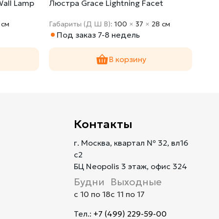
Wall Lamp
Люстра Grace Lightning Facet
Под
Face
 cм
Габариты (Д Ш В):
100
×
37
×
28 cм
Габа
Под заказ 7-8 недель
По
В корзину
Контакты
г. Москва, квартал № 32, вл16
с2
БЦ Neopolis 3 этаж, офис 324
Будни
Выходные
с 10 по 18
с 11 по 17
Тел.:
+7 (499) 229-59-00