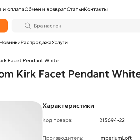
 и оплата
Обмен и возврат
Статьи
Контакты
dant White от ImperiumLoft
Новинки
Распродажа
Услуги
rk Facet Pendant White
m Kirk Facet Pendant White
Характеристики
Код товара:
213694-22
Производитель:
ImperiumLoft