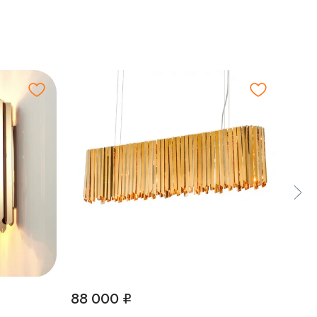
88 000 ₽
34 