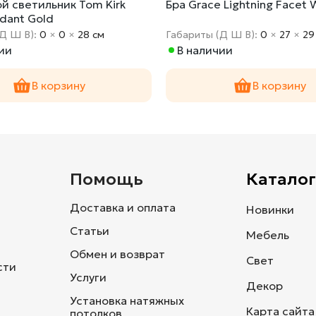
й светильник Tom Kirk
Бра Grace Lightning Facet 
dant Gold
(Д Ш В):
0
×
0
×
28 cм
Габариты (Д Ш В):
0
×
27
×
29
ии
В наличии
В корзину
В корзину
и
Помощь
Каталог
Доставка и оплата
Новинки
Статьи
Мебель
Обмен и возврат
Свет
сти
Услуги
Декор
Установка натяжных
Карта сайта
потолков