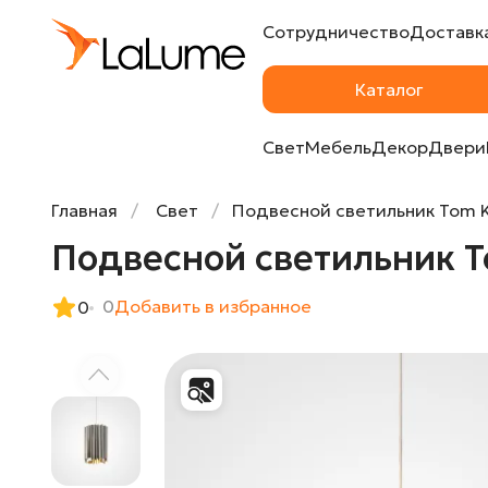
Сотрудничество
Доставка
Подвесной светильник Tom Kirk Facet Pen
Каталог
Свет
Мебель
Декор
Двери
Главная
Свет
Подвесной светильник Tom Ki
Подвесной светильник To
0
Добавить в избранное
0