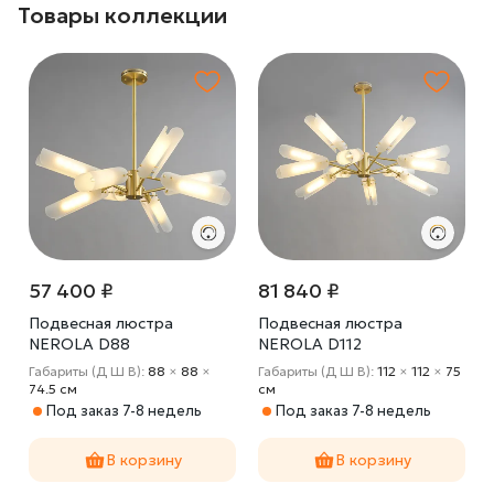
Товары коллекции
57 400 ₽
81 840 ₽
Подвесная люстра
Подвесная люстра
NEROLA D88
NEROLA D112
Габариты (Д Ш В):
88
×
88
×
Габариты (Д Ш В):
112
×
112
×
75
74.5 cм
cм
Под заказ 7-8 недель
Под заказ 7-8 недель
В корзину
В корзину