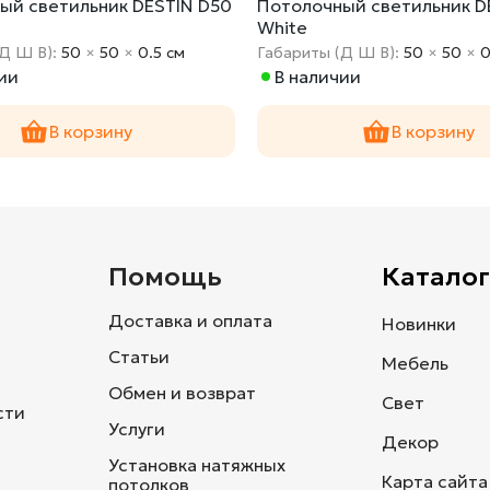
ый светильник DESTIN D50
Потолочный светильник D
White
(Д Ш В):
50
×
50
×
0.5 cм
Габариты (Д Ш В):
50
×
50
×
0
ии
В наличии
В корзину
В корзину
и
Помощь
Каталог
Доставка и оплата
Новинки
Статьи
Мебель
Обмен и возврат
Свет
сти
Услуги
Декор
Установка натяжных
Карта сайта
потолков