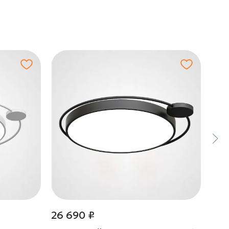
26 690 ₽
26 