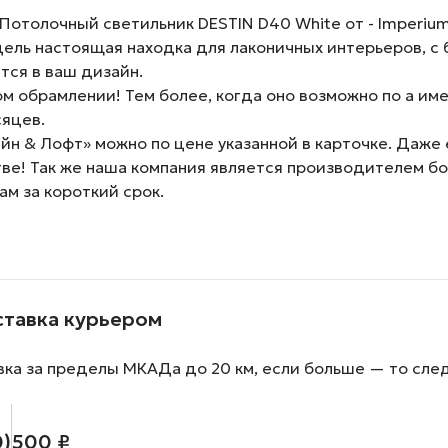
толочный светильник DESTIN D40 White от - ImperiumLo
дель настоящая находка для лаконичных интерьеров, с
ется в ваш дизайн.
м обрамлении! Тем более, когда оно возможно по а им
сяцев.
н & Лофт» можно по цене указанной в карточке. Даже 
тве! Так же наша компания является производителем б
ам за короткий срок.
ставка курьером
вка за пределы МКАДа до 20 км, если больше — то сле
0)
500 ₽