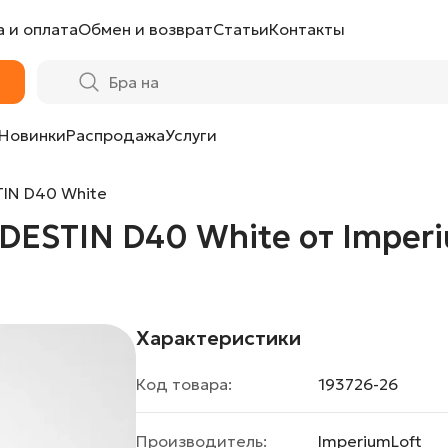
 и оплата
Обмен и возврат
Статьи
Контакты
 от ImperiumLoft
Новинки
Распродажа
Услуги
IN D40 White
DESTIN D40 White от Imper
Характеристики
Код товара:
193726-26
Производитель:
ImperiumLoft