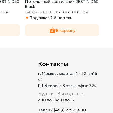
ESTIN D50
Потолочный светильник DESTIN D60
Пот
Black
Whi
.5 cм
Габариты (Д Ш В):
60
×
60
×
0.5 cм
Габа
Под заказ 7-8 недель
В 
В корзину
Контакты
г. Москва, квартал № 32, вл16
с2
БЦ Neopolis 3 этаж, офис 324
Будни
Выходные
с 10 по 18
с 11 по 17
Тел.:
+7 (499) 229-59-00