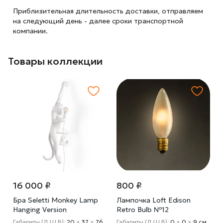
Приблизительная длительность доставки, отправляем
на следующий
день - далее сроки транспортной
компании.
Товары коллекции
16 000 ₽
800 ₽
Бра Seletti Monkey Lamp
Лампочка Loft Edison
Hanging Version
Retro Bulb №12
1
Габариты (Д Ш В):
20
×
37
×
76
Габариты (Д Ш В):
0
×
0
×
9 cм