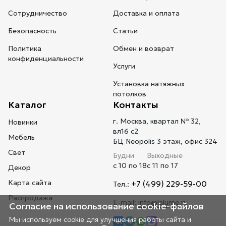
Сотрудничество
Доставка и оплата
Безопасность
Статьи
Политика
Обмен и возврат
конфиденциальности
Услуги
Установка натяжных
потолков
Каталог
Контакты
г. Москва, квартал № 32,
Новинки
вл16 с2
Мебель
БЦ Neopolis 3 этаж, офис 324
Свет
Будни
Выходные
с 10 по 18
с 11 по 17
Декор
Карта сайта
+7 (499) 229-59-00
Тел.:
Распродажа
E-mail:
info@lalume.ru
Согласие на использование cookie-файлов
Мы используем cookie для улучшения работы сайта и