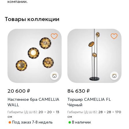
компании.
Товары коллекции
20 600 ₽
84 630 ₽
Настенное бра CAMELLIA
Торшер CAMELLIA FL
WALL
Чёрный
Габариты (Д Ш В):
20
×
20
×
13
Габариты (Д Ш В):
28
×
28
×
170
cм
cм
Под заказ 7-8 недель
В наличии