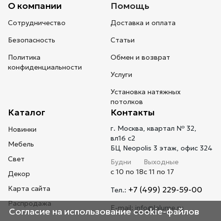
О компании
Помощь
Сотрудничество
Доставка и оплата
Безопасность
Статьи
Политика
Обмен и возврат
конфиденциальности
Услуги
Установка натяжных
потолков
Каталог
Контакты
г. Москва, квартал № 32,
Новинки
вл16 с2
Мебель
БЦ Neopolis 3 этаж, офис 324
Свет
Будни
Выходные
с 10 по 18
с 11 по 17
Декор
Карта сайта
+7 (499) 229-59-00
Тел.:
Распродажа
E-mail:
info@lalume.ru
Согласие на использование cookie-файлов