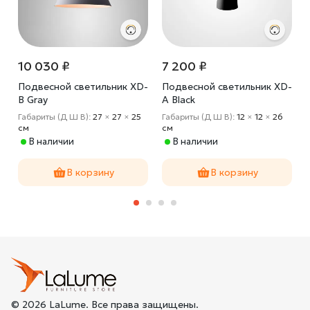
10 030 ₽
7 200 ₽
-
Подвесной светильник XD-
Подвесной светильник XD-
B Gray
A Black
Габариты (Д Ш В):
27
×
27
×
25
Габариты (Д Ш В):
12
×
12
×
26
cм
cм
В наличии
В наличии
В корзину
В корзину
© 2026 LaLume. Все права защищены.