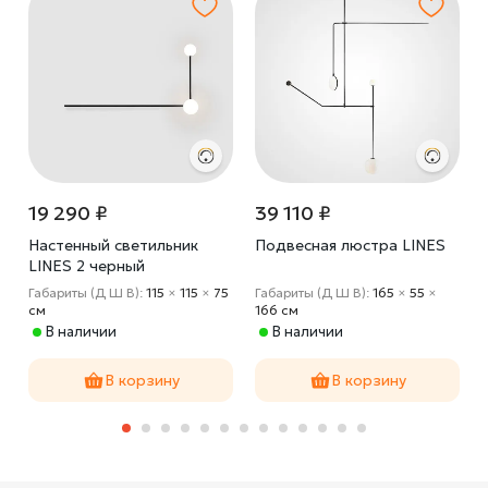
19 290 ₽
39 110 ₽
Настенный светильник
Подвесная люстра LINES
LINES 2 черный
8
Габариты (Д Ш В):
115
×
115
×
75
Габариты (Д Ш В):
165
×
55
×
cм
166 cм
В наличии
В наличии
В корзину
В корзину