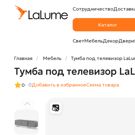
Сотрудничество
Доставка
Тумба под телевизор LaLume TB38358-32
Каталог
Свет
Мебель
Декор
Двери
Главная
Мебель
Тумба под телевизор LaL
Тумба под телевизор La
0
Добавить в избранное
Cхема товара
0