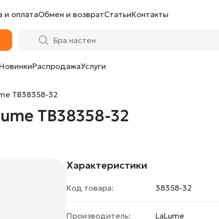
 и оплата
Обмен и возврат
Статьи
Контакты
Новинки
Распродажа
Услуги
ume TB38358-32
Lume TB38358-32
Характеристики
Код товара:
38358-32
Производитель:
LaLume