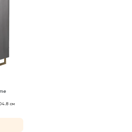
ume
04.8 cм