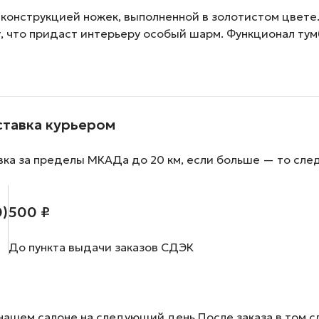
 конструкцией ножек, выполненной в золотистом цвете.
, что придаст интерьеру особый шарм. Функционал тум
ставка курьером
вка за пределы МКАДа до 20 км, если больше — то сле
0)
500 ₽
До пункта выдачи заказов СДЭК
нашем салоне на следующий день После заказа в том сл