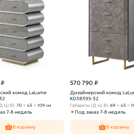
 ₽
570 790 ₽
ский комод LaLume
Дизайнерский комод LaL
32
KD38395-32
Д Ш В):
70
×
45
×
109 cм
Габариты (Д Ш В):
69
×
45
×
1
аз 7-8 недель
Под заказ 7-8 недель
В корзину
В корзину