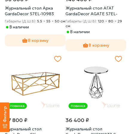
Журнальный стол Арка
Журнальный стол АГАТ
GardaDecor 57EL-10983
GardaDecor AGATE 57EL-
93601
Габариты (Д Ш В):
5.5
×
55
×
50 cм
Габариты (Д Ш В):
120
×
80
×
29
cм
В наличии
В наличии
В корзину
В корзину
Новинка
Новинка
Фильтр
37 800 ₽
36 400 ₽
Журнальный стол
Журнальный стол