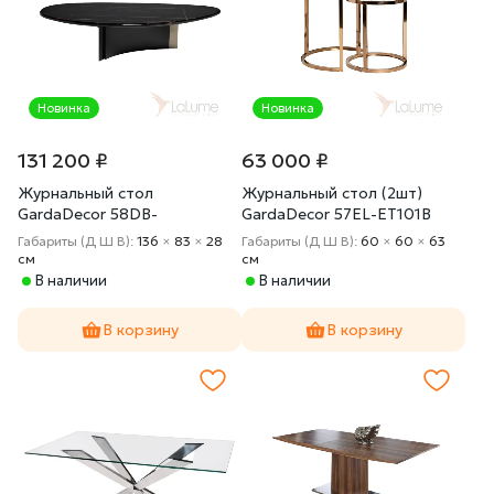
Новинка
Новинка
131 200 ₽
63 000 ₽
Журнальный стол
Журнальный стол (2шт)
GardaDecor 58DB-
GardaDecor 57EL-ET101B
A19325STOL/ZH
Габариты (Д Ш В):
136
×
83
×
28
Габариты (Д Ш В):
60
×
60
×
63
cм
cм
В наличии
В наличии
В корзину
В корзину