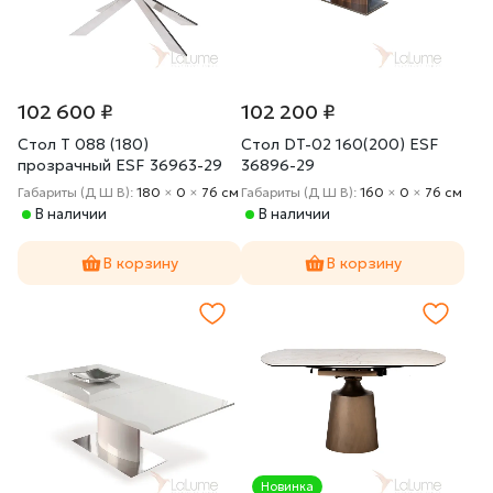
102 600 ₽
102 200 ₽
Стол T 088 (180)
Стол DT-02 160(200) ESF
прозрачный ESF 36963-29
36896-29
Габариты (Д Ш В):
180
×
0
×
76 cм
Габариты (Д Ш В):
160
×
0
×
76 cм
В наличии
В наличии
В корзину
В корзину
Новинка