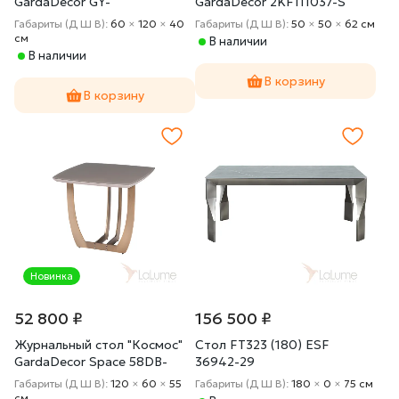
GardaDecor GY-
GardaDecor 2KF111037-S
CT2051214GOLD
Габариты (Д Ш В):
60
×
120
×
40
Габариты (Д Ш В):
50
×
50
×
62 cм
cм
В наличии
В наличии
В корзину
В корзину
Новинка
52 800 ₽
156 500 ₽
Журнальный стол "Космос"
Стол FT323 (180) ESF
GardaDecor Space 58DB-
36942-29
ET14803
Габариты (Д Ш В):
120
×
60
×
55
Габариты (Д Ш В):
180
×
0
×
75 cм
cм