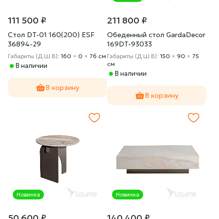
111 500 ₽
211 800 ₽
Стол DT-01 160(200) ESF
Обеденный стол GardaDecor
36894-29
169DT-93033
Габариты (Д Ш В):
160
×
0
×
76 cм
Габариты (Д Ш В):
150
×
90
×
75
cм
В наличии
В наличии
В корзину
В корзину
Новинка
Новинка
50 600 ₽
140 400 ₽