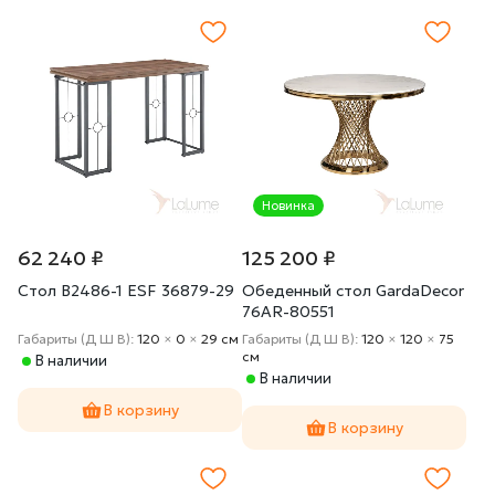
Новинка
62 240 ₽
125 200 ₽
Стол B2486-1 ESF 36879-29
Обеденный стол GardaDecor
76AR-80551
Габариты (Д Ш В):
120
×
0
×
29 cм
Габариты (Д Ш В):
120
×
120
×
75
cм
В наличии
В наличии
В корзину
В корзину