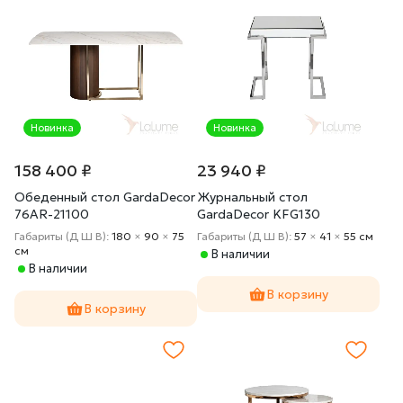
Новинка
Новинка
158 400 ₽
23 940 ₽
Обеденный стол GardaDecor
Журнальный стол
76AR-21100
GardaDecor KFG130
Габариты (Д Ш В):
180
×
90
×
75
Габариты (Д Ш В):
57
×
41
×
55 cм
cм
В наличии
В наличии
В корзину
В корзину