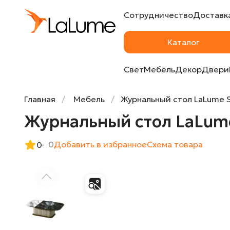
Сотрудничество
Доставка
Журнальный стол LaLume ST38233-32
Каталог
Свет
Мебель
Декор
Двери
Главная
Мебель
Журнальный стол LaLume 
Журнальный стол LaLum
0
Добавить в избранное
Cхема товара
0