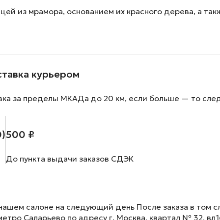
й из мрамора, основанием их красного дерева, а такж
ставка курьером
вка за пределы МКАДа до 20 км, если больше — то сле
0)
500 ₽
До пункта выдачи заказов СДЭК
нашем салоне на следующий день После заказа в том сл
метро Саларьево по адресу г. Москва, квартал № 32, вл1