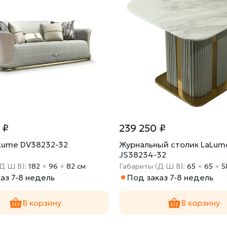
 ₽
239 250 ₽
Lume DV38232-32
Журнальный столик LaLum
JS38234-32
(Д Ш В):
182
×
96
×
82 cм
Габариты (Д Ш В):
65
×
65
×
5
аз 7-8 недель
Под заказ 7-8 недель
В корзину
В корзину