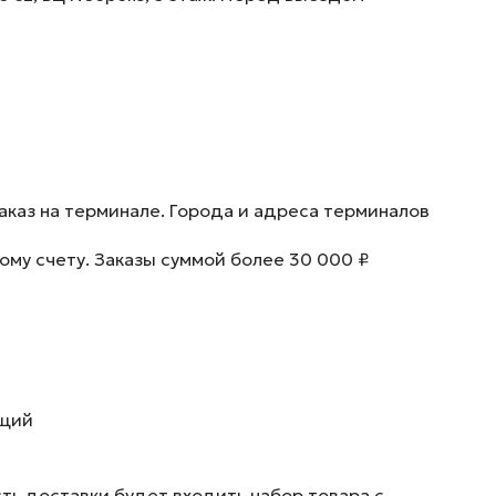
аказ на терминале. Города и адреса терминалов
ому счету. Заказы суммой более 30 000 ₽
ющий
ть доставки будет входить набор товара с