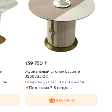
139 750 ₽
e
Журнальный столик LaLume
JS38235-32
8 cм
Габариты (Д Ш В):
0
×
60
×
42 cм
Под заказ 7-8 недель
В корзину