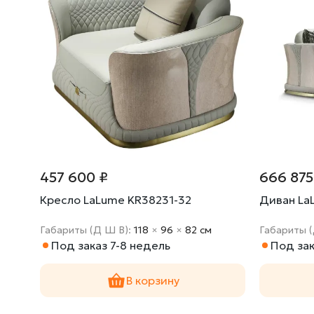
457 600 ₽
666 875
Кресло LaLume KR38231-32
Диван La
Габариты (Д Ш В):
118
×
96
×
82 cм
Габариты 
Под заказ 7-8 недель
Под зак
В корзину