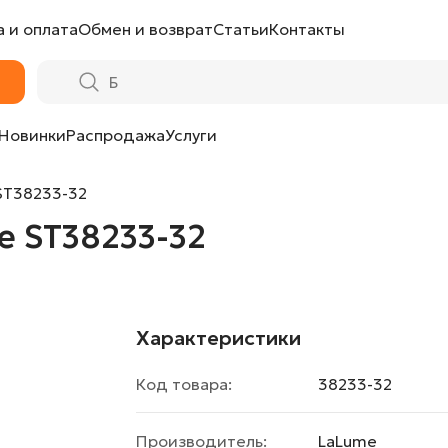
 и оплата
Обмен и возврат
Статьи
Контакты
Новинки
Распродажа
Услуги
ST38233-32
e ST38233-32
Характеристики
Код товара:
38233-32
Производитель:
LaLume