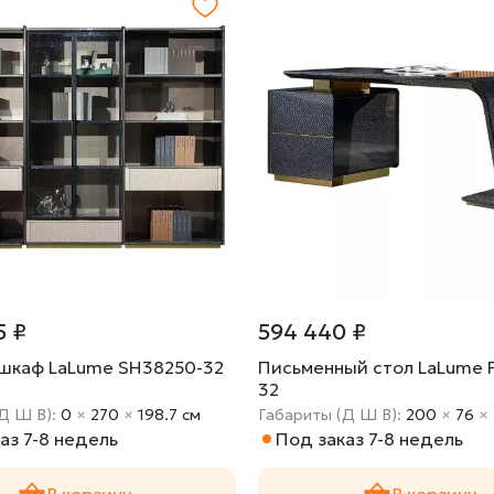
5 ₽
594 440 ₽
шкаф LaLume SH38250-32
Письменный стол LaLume 
32
Д Ш В):
0
×
270
×
198.7 cм
Габариты (Д Ш В):
200
×
76
×
аз 7-8 недель
Под заказ 7-8 недель
В корзину
В корзину