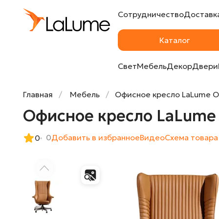
Сотрудничество
Доставка
Офисное кресло LaLume OS38300-32
Каталог
Свет
Мебель
Декор
Двери
Главная
Мебель
Офисное кресло LaLume 
Офисное кресло LaLume
0
Добавить в избранное
Видео
Cхема товара
0