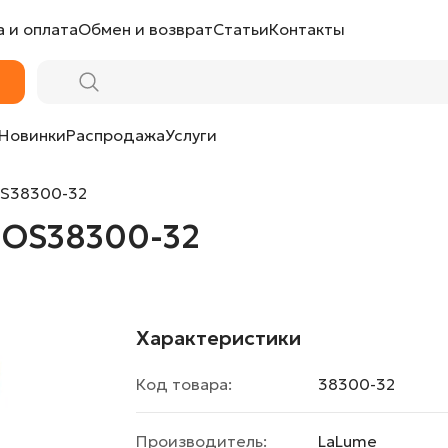
 и оплата
Обмен и возврат
Статьи
Контакты
Новинки
Распродажа
Услуги
OS38300-32
 OS38300-32
Характеристики
Код товара:
38300-32
Производитель:
LaLume