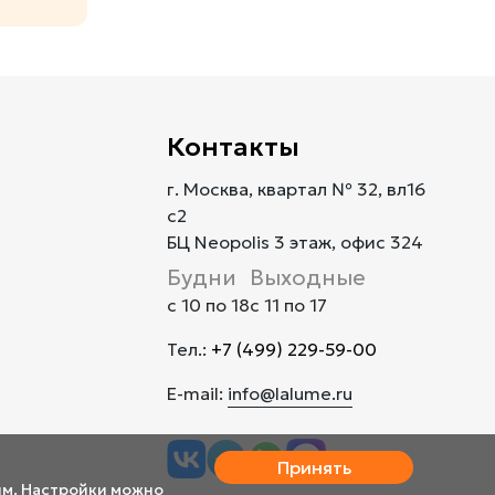
Контакты
г. Москва, квартал № 32, вл16
с2
БЦ Neopolis 3 этаж, офис 324
Будни
Выходные
с 10 по 18
с 11 по 17
Тел.:
+7 (499) 229-59-00
E-mail:
info@lalume.ru
Принять
им. Настройки можно