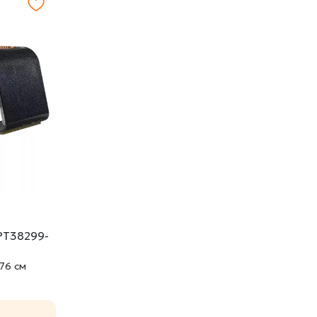
PT38299-
76 cм