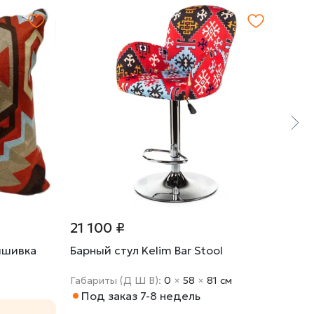
21 100 ₽
24 
ышивка
Барный стул Kelim Bar Stool
Барн
Габариты (Д Ш В):
0
×
58
×
81 cм
Габа
Под заказ 7-8 недель
По