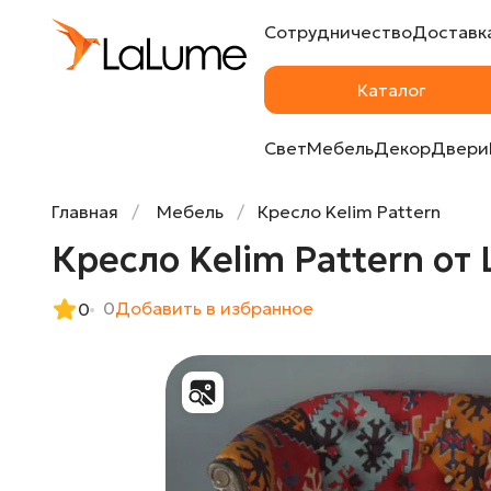
Сотрудничество
Доставка
Кресло Kelim Pattern от LaLume
Каталог
Свет
Мебель
Декор
Двери
Главная
Мебель
Кресло Kelim Pattern
Кресло Kelim Pattern от
0
Добавить в избранное
0