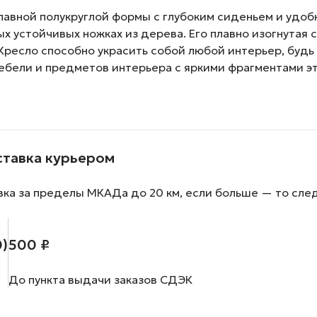
плавной полукруглой формы с глубоким сиденьем и удоб
х устойчивых ножках из дерева. Его плавно изогнутая 
ресло способно украсить собой любой интерьер, будь т
мебели и предметов интерьера с яркими фрагментами э
ставка курьером
вка за пределы МКАДа до 20 км, если больше — то сле
0)
500 ₽
До пункта выдачи заказов СДЭК