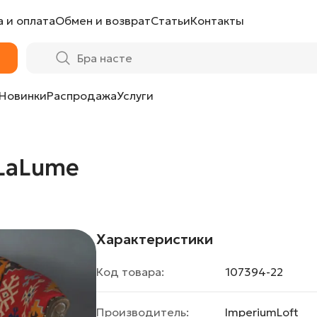
 и оплата
Обмен и возврат
Статьи
Контакты
Новинки
Распродажа
Услуги
 LaLume
Характеристики
Код товара:
107394-22
Производитель:
ImperiumLoft