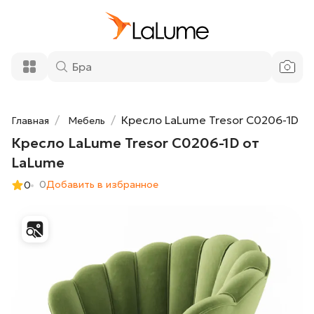
Кресло LaLume Tresor C0206-1D от
65 000 ₽
LaLume
Добавить в корзину
Кресло LaLume Tresor C0206-1D
Главная
Мебель
Кресло LaLume Tresor C0206-1D от
LaLume
0
Добавить в избранное
0