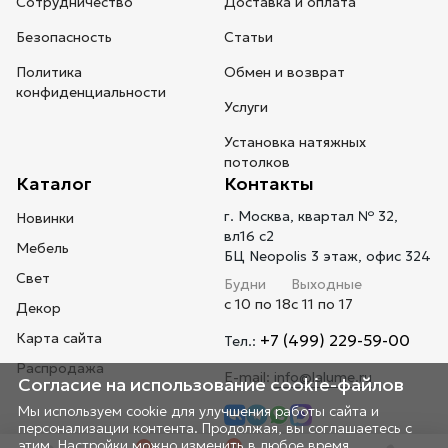
Сотрудничество
Доставка и оплата
Безопасность
Статьи
Политика
Обмен и возврат
конфиденциальности
Услуги
Установка натяжных
потолков
Каталог
Контакты
г. Москва, квартал № 32,
Новинки
вл16 с2
Мебель
БЦ Neopolis 3 этаж, офис 324
Свет
Будни
Выходные
с 10 по 18
с 11 по 17
Декор
Карта сайта
+7 (499) 229-59-00
Тел.:
Распродажа
E-mail:
info@lalume.ru
Согласие на использование cookie-файлов
Мы используем cookie для улучшения работы сайта и
персонализации контента. Продолжая, вы соглашаетесь с
этим. Настройки можно изменить в любое время.
0
0