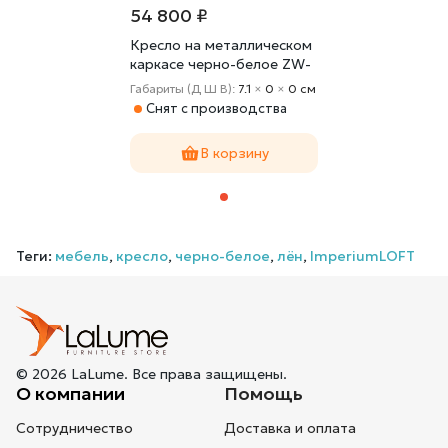
54 800 ₽
Кресло на металлическом
каркасе черно-белое ZW-
661 от ImperiumLOFT
Габариты (Д Ш В):
7.1
×
0
×
0 cм
Снят с производства
В корзину
Теги:
мебель
,
кресло
,
черно-белое
,
лён
,
ImperiumLOFT
© 2026 LaLume. Все права защищены.
О компании
Помощь
Сотрудничество
Доставка и оплата