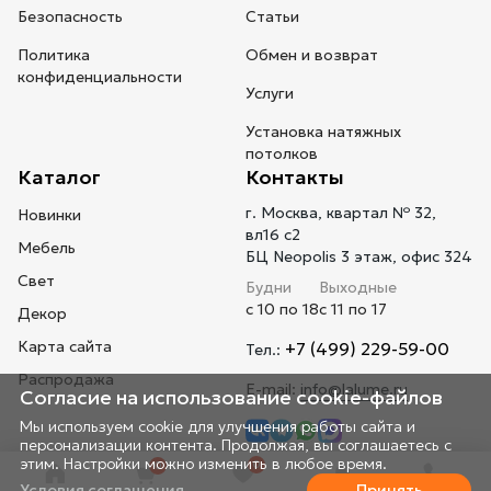
Безопасность
Статьи
Политика
Обмен и возврат
конфиденциальности
Услуги
Установка натяжных
потолков
Каталог
Контакты
г. Москва, квартал № 32,
Новинки
вл16 с2
Мебель
БЦ Neopolis 3 этаж, офис 324
Свет
Будни
Выходные
с 10 по 18
с 11 по 17
Декор
Карта сайта
+7 (499) 229-59-00
Тел.:
Распродажа
E-mail:
info@lalume.ru
Согласие на использование cookie-файлов
Мы используем cookie для улучшения работы сайта и
персонализации контента. Продолжая, вы соглашаетесь с
этим. Настройки можно изменить в любое время.
0
0
Условия соглашения
Принять