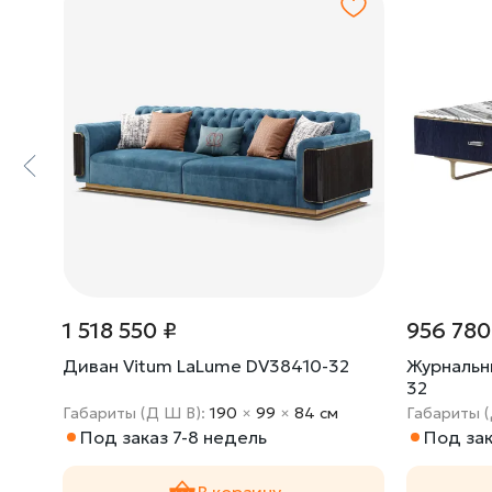
1 518 550 ₽
956 780
32
Диван Vitum LaLume DV38410-32
Журнальн
32
м
Габариты (Д Ш В):
190
×
99
×
84 cм
Габариты 
Под заказ 7-8 недель
Под зак
В корзину