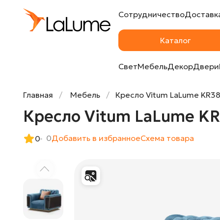
Сотрудничество
Доставка
Кресло Vitum LaLume KR38409-32
Каталог
Свет
Мебель
Декор
Двери
Главная
Мебель
Кресло Vitum LaLume KR3
Кресло Vitum LaLume K
0
Добавить в избранное
Cхема товара
0