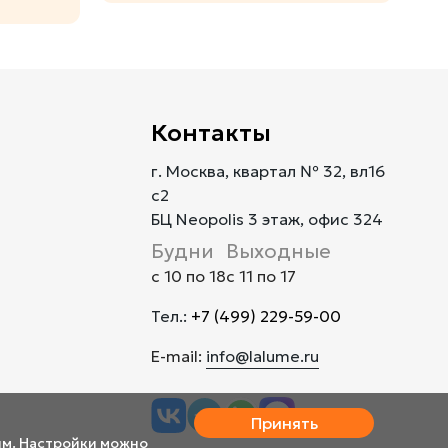
Контакты
г. Москва, квартал № 32, вл16
с2
БЦ Neopolis 3 этаж, офис 324
Будни
Выходные
с 10 по 18
с 11 по 17
Тел.:
+7 (499) 229-59-00
E-mail:
info@lalume.ru
Принять
им. Настройки можно