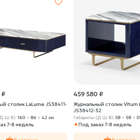
 ₽
459 580 ₽
ый столик LaLume JS38411-
Журнальный столик Vitum
JS38412-32
(Д Ш В):
160
×
86
×
42 cм
Габариты (Д Ш В):
58
×
58
×
5
аз 7-8 недель
Под заказ 7-8 недель
В корзину
В корзину