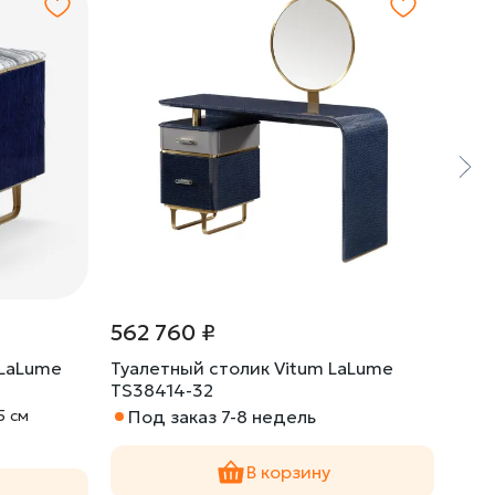
562 760 ₽
814
 LaLume
Туалетный столик Vitum LaLume
Обе
TS38414-32
OS3
5 cм
Под заказ 7-8 недель
Габа
По
В корзину