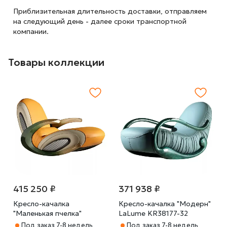
Приблизительная длительность доставки, отправляем
на следующий
день - далее сроки транспортной
компании.
Товары коллекции
415 250 ₽
371 938 ₽
Кресло-качалка
Кресло-качалка "Модерн"
"Маленькая пчелка"
LaLume KR38177-32
LaLume KR38176-32
Под заказ 7-8 недель
Под заказ 7-8 недель