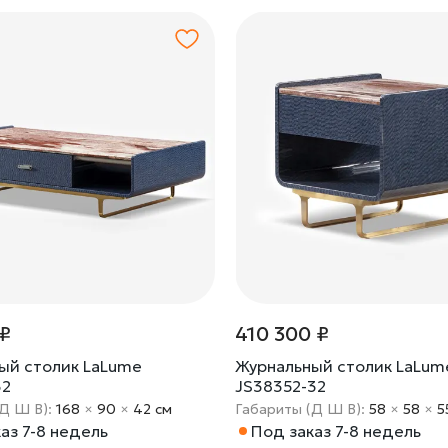
 ₽
410 300 ₽
ый столик LaLume
Журнальный столик LaLum
32
JS38352-32
(Д Ш В):
168
×
90
×
42 cм
Габариты (Д Ш В):
58
×
58
×
5
аз 7-8 недель
Под заказ 7-8 недель