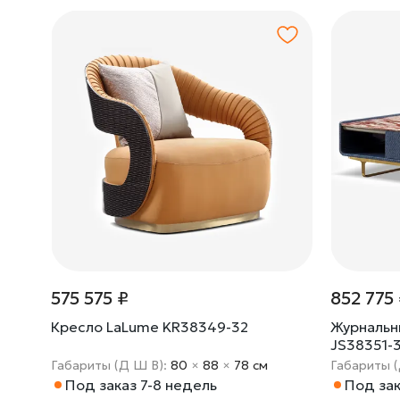
575 575 ₽
852 775
Кресло LaLume KR38349-32
Журнальн
JS38351-
Габариты (Д Ш В):
80
×
88
×
78 cм
Габариты 
Под заказ 7-8 недель
Под зак