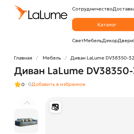
Сотрудничество
Доставка
Диван LaLume DV38350-32
Каталог
Свет
Мебель
Декор
Двери
Главная
Мебель
Диван LaLume DV38350-3
Диван LaLume DV38350-
0
Добавить в избранное
0