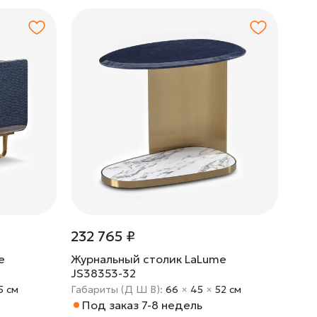
232 765 ₽
e
Журнальный столик LaLume
JS38353-32
5 cм
Габариты (Д Ш В):
66
×
45
×
52 cм
Под заказ 7-8 недель