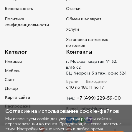
Безопасность
Статьи
Политика
Обмен и возврат
конфиденциальности
Услуги
Установка натяжных
потолков
Каталог
Контакты
г. Москва, квартал № 32,
Новинки
вл16 с2
Мебель
БЦ Neopolis 3 этаж, офис 324
Свет
Будни
Выходные
с 10 по 18
с 11 по 17
Декор
Карта сайта
+7 (499) 229-59-00
Тел.:
Распродажа
E-mail:
info@lalume.ru
Согласие на использование cookie-файлов
Мы используем cookie для улучшения работы сайта и
персонализации контента. Продолжая, вы соглашаетесь с
этим. Настройки можно изменить в любое время.
0
0