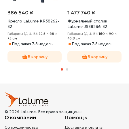
386 540 ₽
1 477 740 ₽
Кресло LaLume KR38262-
Журнальный столик
32
LaLume JS38266-32
Габариты (Д Ш В):
72.5
×
68
×
Габариты (Д Ш В):
160
×
90
×
75 cм
43.8 cм
Под заказ 7-8 недель
Под заказ 7-8 недель
В корзину
В корзину
© 2026 LaLume. Все права защищены.
О компании
Помощь
Сотрудничество
Доставка и оплата