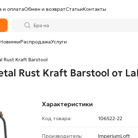
 и оплата
Обмен и возврат
Статьи
Контакты
rstool от LaLume
Новинки
Распродажа
Услуги
l Rust Kraft Barstool
tal Rust Kraft Barstool от L
Характеристики
Код товара:
106522-22
Производитель:
ImperiumLoft