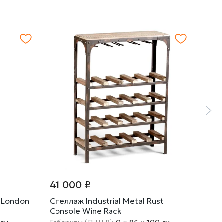
41 000 ₽
54 
t London
Стеллаж Industrial Metal Rust
Журн
Console Wine Rack
Rust
 cм
Габариты (Д Ш В):
0
×
86
×
100 cм
Габа