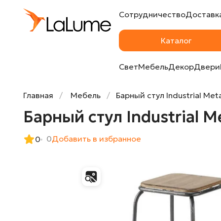
Сотрудничество
Доставка
Барный стул Industrial Metal Rust Kraft Ba
Каталог
Свет
Мебель
Декор
Двери
Главная
Мебель
Барный стул Industrial Meta
Барный стул Industrial Me
0
Добавить в избранное
0