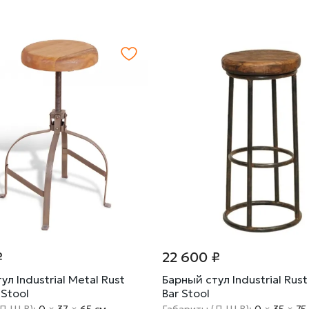
₽
22 600 ₽
ул Industrial Metal Rust
Барный стул Industrial Rus
 Stool
Bar Stool
(Д Ш В):
0
×
37
×
65 cм
Габариты (Д Ш В):
0
×
35
×
75