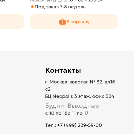
Под заказ 7-8 недель
По
В корзину
Контакты
г. Москва, квартал № 32, вл16
с2
БЦ Neopolis 3 этаж, офис 324
Будни
Выходные
с 10 по 18
с 11 по 17
Тел.:
+7 (499) 229-59-00