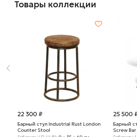
Товары коллекции
22 300 ₽
25 500 
al
Барный стул Industrial Rust London
Барный ст
Counter Stool
Screw Bar
Габариты (Д Ш В):
0
×
35
×
60 cм
Габариты 