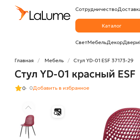
Сотрудничество
Доставка
Стул YD-01 красный ESF
Каталог
Свет
Мебель
Декор
Двери
Главная
Мебель
Стул YD-01 ESF 37173-29
Стул YD-01 красный ESF
0
Добавить в избранное
0