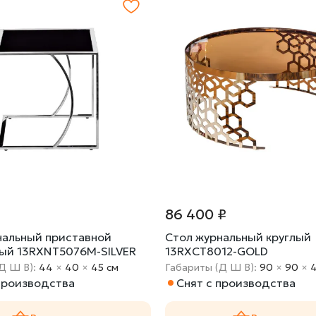
₽
86 400 ₽
нальный приставной
Стол журнальный круглый
ый 13RXNT5076M-SILVER
13RXCT8012-GOLD
Д Ш В):
44
×
40
×
45 cм
Габариты (Д Ш В):
90
×
90
×
производства
Снят с производства