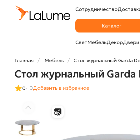
Сотрудничество
Доставка
Стол журнальный Garda Decor темн.стек
Каталог
Свет
Мебель
Декор
Двери
Главная
Мебель
Стол журнальный Garda D
Стол журнальный Garda 
0
Добавить в избранное
0