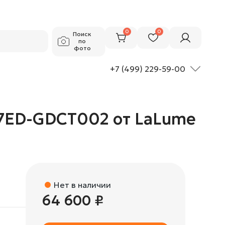
64 600 ₽
Добавить в корзину
0
0
Поиск
по
фото
+7 (499) 229-59-00
47ED-GDCT002 от LaLume
Нет в наличии
64 600 ₽