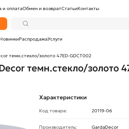
 и оплата
Обмен и возврат
Статьи
Контакты
ло/золото 47ED-GDCT002 от LaLume
Новинки
Распродажа
Услуги
ecor темн.стекло/золото 47ED-GDCT002
Decor темн.стекло/золото 
Характеристики
Код товара:
20119-06
Производитель:
GardaDecor