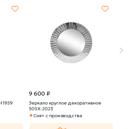
9 600 ₽
27 
H1959
Зеркало круглое декоративное
Зер
50SX-2023
KFG
Снят с производства
Габа
Сн