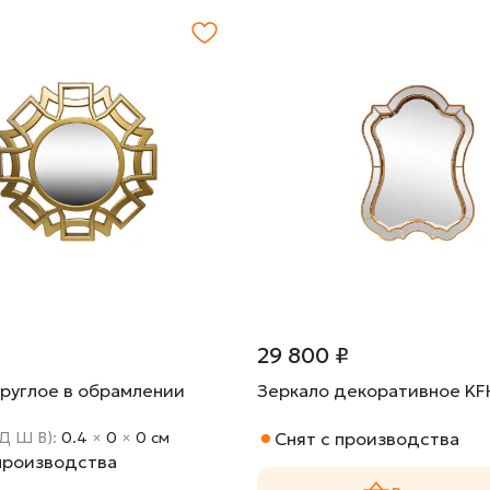
29 800 ₽
круглое в обрамлении
Зеркало декоративное KF
(Д Ш В):
0.4
×
0
×
0 cм
Снят с производства
 производства