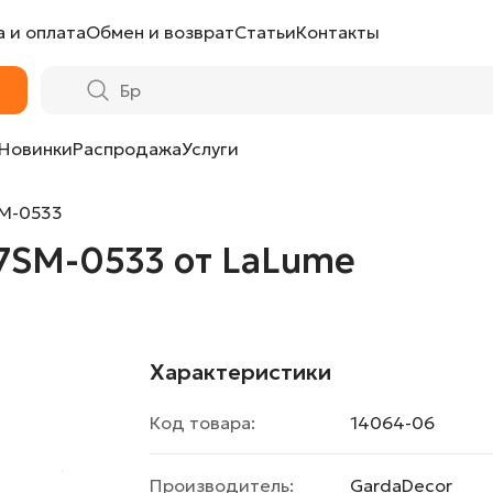
 и оплата
Обмен и возврат
Статьи
Контакты
Lume
Новинки
Распродажа
Услуги
SM-0533
7SM-0533 от LaLume
Характеристики
Код товара:
14064-06
Производитель:
GardaDecor