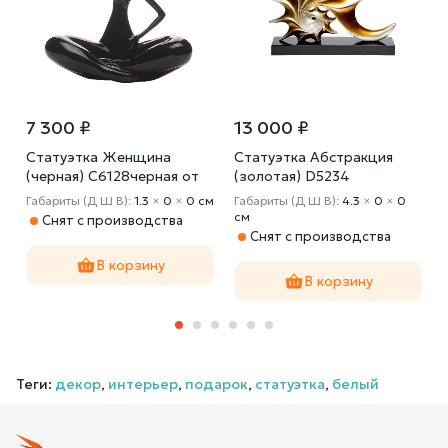
7 300 ₽
13 000 ₽
Статуэтка Женщина
Статуэтка Абстракция
(черная) C6128черная от
(золотая) D5234
ImperiumLOFT
Габариты (Д Ш В):
1.3
×
0
×
0 cм
Габариты (Д Ш В):
4.3
×
0
×
0
cм
Снят с производства
Снят с производства
В корзину
В корзину
Теги:
декор
,
интерьер
,
подарок
,
статуэтка
,
белый