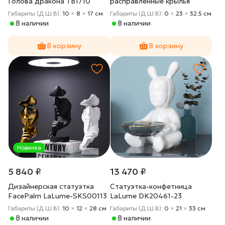
Голова дракона TB1710
расправленные крылья
LaLume-SKS00110
Габариты (Д Ш В):
10
×
8
×
17 cм
Габариты (Д Ш В):
0
×
23
×
32.5 cм
В наличии
В наличии
В корзину
В корзину
Новинка
5 840 ₽
13 470 ₽
Дизайнерская статуэтка
Статуэтка-конфетница
FacePalm LaLume-SKS00113
LaLume DK20461-23
Габариты (Д Ш В):
10
×
12
×
28 cм
Габариты (Д Ш В):
0
×
21
×
33 cм
В наличии
В наличии