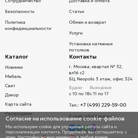
Сотрудничество
Доставка и оплата
Безопасность
Статьи
Политика
Обмен и возврат
конфиденциальности
Услуги
Установка натяжных
потолков
Каталог
Контакты
г. Москва, квартал № 32,
Новинки
вл16 с2
Мебель
БЦ Neopolis 3 этаж, офис 324
Свет
Будни
Выходные
с 10 по 18
с 11 по 17
Декор
Карта сайта
+7 (499) 229-59-00
Тел.:
Распродажа
E-mail:
info@lalume.ru
Согласие на использование cookie-файлов
Мы используем cookie для улучшения работы сайта и
персонализации контента. Продолжая, вы соглашаетесь с
этим. Настройки можно изменить в любое время.
0
0