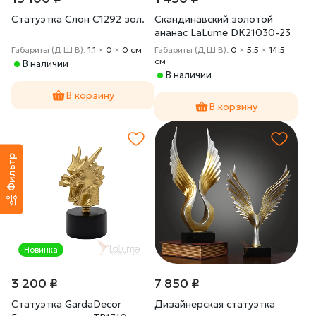
Статуэтка Слон C1292 зол.
Скандинавский золотой
ананас LaLume DK21030-23
Габариты (Д Ш В):
1.1
×
0
×
0 cм
Габариты (Д Ш В):
0
×
5.5
×
14.5
cм
В наличии
В наличии
В корзину
В корзину
Фильтр
Новинка
3 200 ₽
7 850 ₽
Статуэтка GardaDecor
Дизайнерская статуэтка