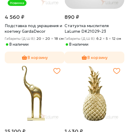
Новинка
4 560 ₽
890 ₽
Подставка под украшения и
Статуэтка мыслителя
коетику GardaDecor
LaLume DK21029-23
2K299530
Габариты (Д Ш В):
20
×
20
×
18 cм
Габариты (Д Ш В):
6.2
×
5
×
12 cм
В наличии
В наличии
В корзину
В корзину
15 100 ₽
1 430 ₽