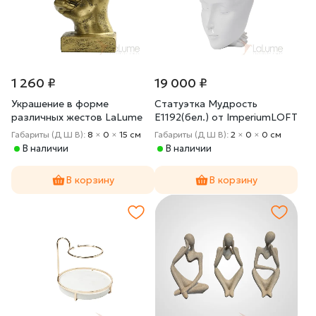
1 260 ₽
19 000 ₽
Украшение в форме
Статуэтка Мудрость
различных жестов LaLume
E1192(бел.) от ImperiumLOFT
DK21035-23
Габариты (Д Ш В):
8
×
0
×
15 cм
Габариты (Д Ш В):
2
×
0
×
0 cм
В наличии
В наличии
В корзину
В корзину