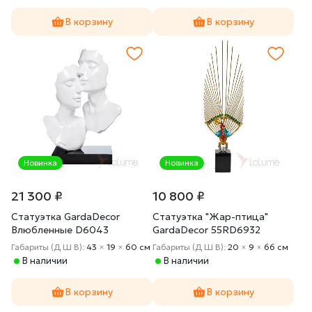
В корзину
В корзину
Новинка
Новинка
21 300 ₽
10 800 ₽
Статуэтка GardaDecor
Статуэтка "Жар-птица"
Влюбленные D6043
GardaDecor 55RD6932
Габариты (Д Ш В):
43
×
19
×
60 cм
Габариты (Д Ш В):
20
×
9
×
66 cм
В наличии
В наличии
В корзину
В корзину