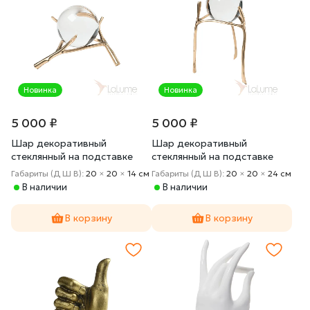
Новинка
Новинка
5 000 ₽
5 000 ₽
Шар декоративный
Шар декоративный
стеклянный на подставке
стеклянный на подставке
GardaDecor 2K389274-G
GardaDecor 2K389275-G
Габариты (Д Ш В):
20
×
20
×
14 cм
Габариты (Д Ш В):
20
×
20
×
24 cм
В наличии
В наличии
В корзину
В корзину