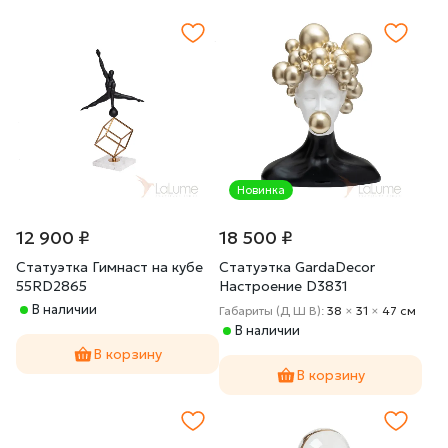
Новинка
12 900 ₽
18 500 ₽
Статуэтка Гимнаст на кубе
Статуэтка GardaDecor
55RD2865
Настроение D3831
В наличии
Габариты (Д Ш В):
38
×
31
×
47 cм
В наличии
В корзину
В корзину