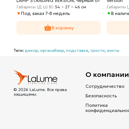
LAMP STANDING VERSION, черный от
Version
LaLume
Габариты (Д Ш В):
54
×
27
×
46 cм
Габариты 
Под заказ 7-8 недель
В налич
В корзину
Теги:
декор
,
органайзер
,
подставка
,
трости
,
зонты
О компани
Сотрудничество
© 2026 LaLume. Все права
защищены.
Безопасность
Политика
конфиденциально