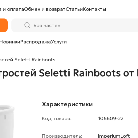
 и оплата
Обмен и возврат
Статьи
Контакты
Rainboots от LaLume
Новинки
Распродажа
Услуги
стей Seletti Rainboots
ростей Seletti Rainboots о
Характеристики
Код товара:
106609-22
Производитель:
ImperiumLoft