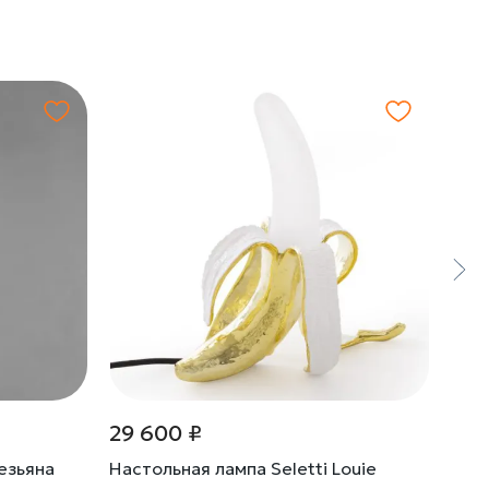
29 600 ₽
29 
езьяна
Настольная лампа Seletti Louie
Наст