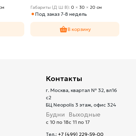
cм
Габариты (Д Ш В):
0
×
30
×
20 cм
Габа
Под заказ 7-8 недель
По
В корзину
Контакты
г. Москва, квартал № 32, вл16
с2
БЦ Neopolis 3 этаж, офис 324
Будни
Выходные
с 10 по 18
с 11 по 17
Тел.:
+7 (499) 229-59-00