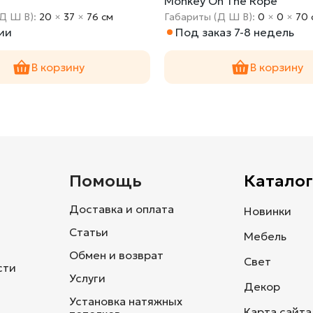
Monkey On The Rope
(Д Ш В):
20
×
37
×
76 cм
Габариты (Д Ш В):
0
×
0
×
70 
ии
Под заказ 7-8 недель
В корзину
В корзину
и
Помощь
Каталог
Доставка и оплата
Новинки
Статьи
Мебель
Обмен и возврат
Свет
сти
Услуги
Декор
Установка натяжных
Карта сайта