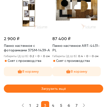
2 900 ₽
87 400 ₽
Панно настенное с
Панно настенное ART-4431-
фоторамками 37SM-1439-A
PL
Габариты (Д Ш В):
0.2
×
0
×
0 cм
Габариты (Д Ш В):
0.4
×
0
×
0 cм
Снят с производства
Снят с производства
В корзину
В корзину
Загрузить ещё
1
2
3
4
5
6
7