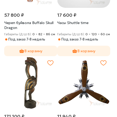
57 800 ₽
17 600 ₽
Череп буйвола Buffalo Skull
Часы Shuttle time
Dragon
Габариты (Д Ш В):
0
×
82
×
86 cм
Габариты (Д Ш В):
0
×
120
×
60 cм
Под заказ 7-8 недель
Под заказ 7-8 недель
В корзину
В корзину
171 100 ₽
11 940 ₽