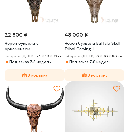
22 800 ₽
48 000 ₽
Череп буйвола c
Череп буйвола Buffalo Skull
орнаментом
Tribal Carving 1
Габариты (Д Ш В):
74
×
18
×
72 cм
Габариты (Д Ш В):
0
×
70
×
80 cм
Под заказ 7-8 недель
Под заказ 7-8 недель
В корзину
В корзину