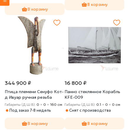
В корзину
В корзину
344 900 ₽
16 800 ₽
Птица племени Сенуфо Кот-
Панно стеклянное Корабль
д Ивуар ручная резьба
KFE-009
Габариты (Д Ш В):
0
×
0
×
160 cм
Габариты (Д Ш В):
0.1
×
0
×
0 cм
Под заказ 7-8 недель
Снят с производства
В корзину
В корзину