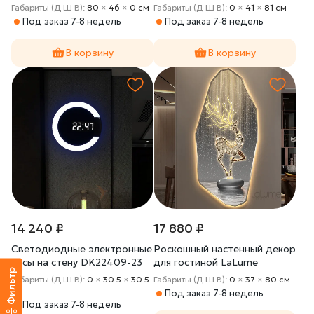
Габариты (Д Ш В):
80
×
46
×
0 cм
Габариты (Д Ш В):
0
×
41
×
81 cм
Под заказ 7-8 недель
Под заказ 7-8 недель
В корзину
В корзину
14 240 ₽
17 880 ₽
Светодиодные электронные
Роскошный настенный декор
часы на стену DK22409-23
для гостиной LaLume
Фильтр
DK21229-23
Габариты (Д Ш В):
0
×
30.5
×
30.5
Габариты (Д Ш В):
0
×
37
×
80 cм
cм
Под заказ 7-8 недель
Под заказ 7-8 недель