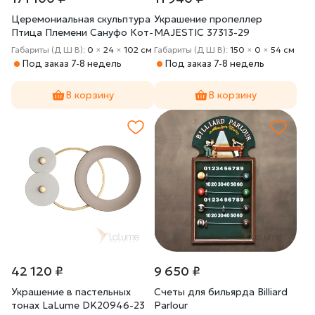
Церемониальная скульптура
Украшение пропеллер
Птица Племени Сануфо Кот-
MAJESTIC 37313-29
д Ивуар
Габариты (Д Ш В):
0
×
24
×
102 cм
Габариты (Д Ш В):
150
×
0
×
54 cм
Под заказ 7-8 недель
Под заказ 7-8 недель
В корзину
В корзину
42 120 ₽
9 650 ₽
Украшение в пастельных
Счеты для бильярда Billiard
тонах LaLume DK20946-23
Parlour