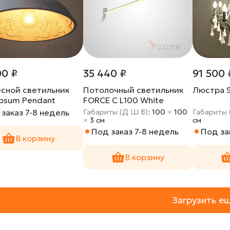
00 ₽
35 440 ₽
91 500 
сной светильник
Потолочный светильник
Люстра S
ypsum Pendant
FORCE C L100 White
заказ 7-8 недель
Габариты (Д Ш В):
100
×
100
Габариты 
×
3 cм
cм
Под заказ 7-8 недель
Под за
В корзину
В корзину
Загрузить е