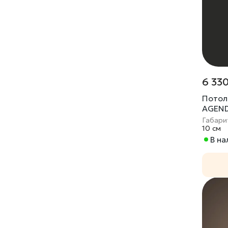
6 330
Потол
AGEND
Габари
10 cм
В н