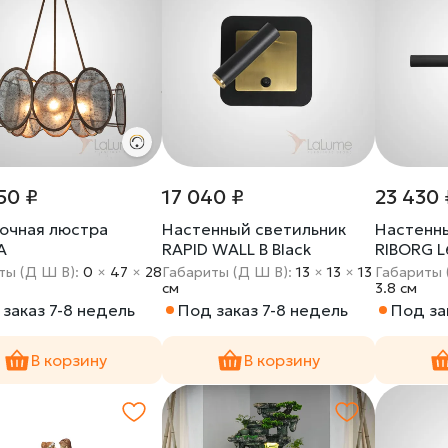
50 ₽
17 040 ₽
23 430 
очная люстра
Настенный светильник
Настенн
A
RAPID WALL B Black
RIBORG L
ты (Д Ш В):
0
×
47
×
28
Габариты (Д Ш В):
13
×
13
×
13
Габариты 
cм
3.8 cм
заказ 7-8 недель
Под заказ 7-8 недель
Под за
В корзину
В корзину