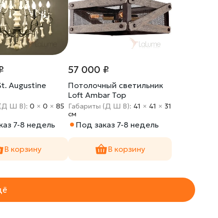
₽
57 000 ₽
t. Augustine
Потолочный светильник
Loft Ambar Top
(Д Ш В):
0
×
0
×
85
Габариты (Д Ш В):
41
×
41
×
31
cм
каз 7-8 недель
Под заказ 7-8 недель
В корзину
В корзину
щё