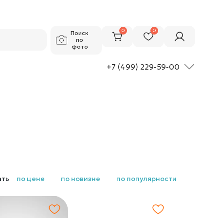
0
0
Поиск
по
фото
+7 (499) 229-59-00
ать
по цене
по новизне
по популярности