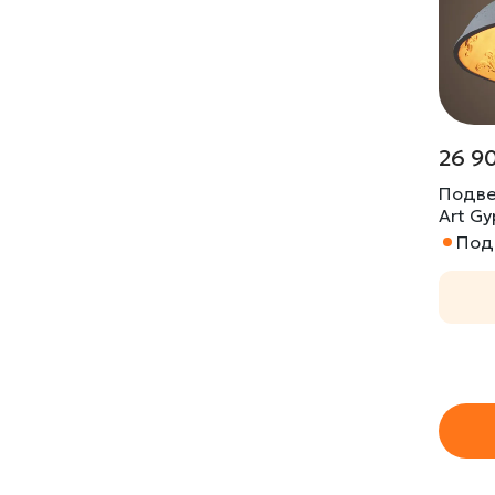
26 9
Подве
Art G
Под 