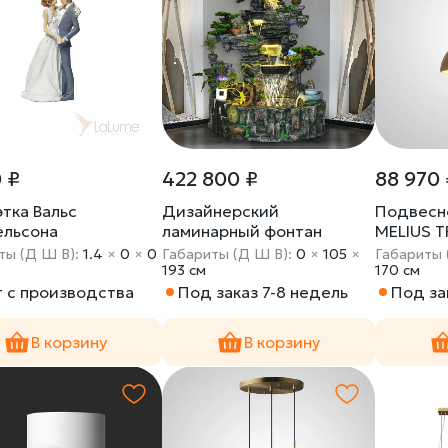
 ₽
422 800 ₽
88 970 
этка Вальс
Дизайнерский
Подвесн
льсона
ламинарный фонтан
MELIUS T
61602CB
LaLume-DF20326-20
Диск
ты (Д Ш В):
1.4
×
0
×
0
Габариты (Д Ш В):
0
×
105
×
Габариты 
193 cм
170 cм
т с производства
Под заказ 7-8 недель
Под за
В корзину
В корзину