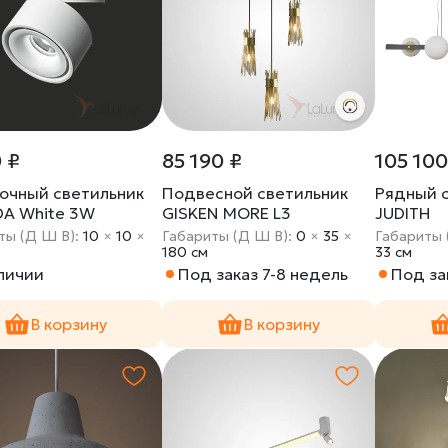
 ₽
85 190 ₽
105 100
очный светильник
Подвесной светильник
Рядный 
A White 3W
GISKEN MORE L3
JUDITH
ты (Д Ш В):
10
×
10
×
Габариты (Д Ш В):
0
×
35
×
Габариты 
180 cм
33 cм
аличии
Под заказ 7-8 недель
Под за
В корзину
В корзину