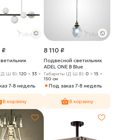
 ₽
8 110 ₽
светильник
Подвесной светильник
ADEL ONE B Blue
(Д Ш В):
120
×
33
×
Габариты (Д Ш В):
0
×
15
×
150 cм
каз 7-8 недель
Под заказ 7-8 недель
В корзину
В корзину