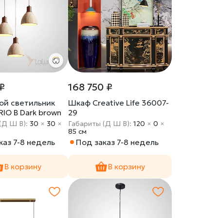
₽
168 750 ₽
ой светильник
Шкаф Creative Life 36007-
RIO B Dark brown
29
(Д Ш В):
30
×
30
×
Габариты (Д Ш В):
120
×
0
×
85 cм
каз 7-8 недель
Под заказ 7-8 недель
В корзину
В корзину