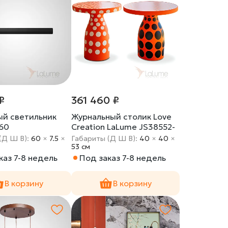
₽
361 460 ₽
ый светильник
Журнальный столик Love
60
Creation LaLume JS38552-
32
(Д Ш В):
60
×
7.5
×
Габариты (Д Ш В):
40
×
40
×
53 cм
каз 7-8 недель
Под заказ 7-8 недель
В корзину
В корзину